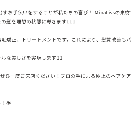
すお手伝いをすることが私たちの喜び！ MinaLissの東
を理想の状態に導きます💇‍♀️✨
縮毛矯正、トリートメントです。これにより、髪質改善も
美しさを実現します💁‍♂️
ら、ぜひ一度ご来店ください！プロの手による極上のヘアケ
ご予約はこちら
ご予約はこちら
！🌟