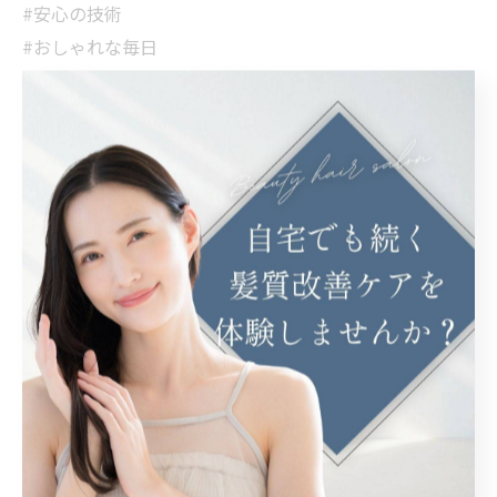
#安心の技術
#おしゃれな毎日
#素敵なヘアライフ
#便利なヘアケア
#髪の悩み解決
#魅力的な髪
#サラサラストレート
#髪質改善トリートメント
#スタイル維持
#朝が楽
#プロの手
#美髪
埼玉で髪質改善へと導くケア