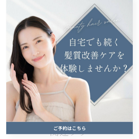
#新しい自分
#ヘアメイク
#癒しの空間
#東京美容室
埼玉で髪質改善へと導くケア
埼玉で髪質を見極めた縮毛
矯正
埼玉での細やかなトリートメント
髪質改善
縮毛矯正
トリートメント
< 前のページ
一覧に戻る
次のページ >
ご予約はこちら
関連タグ