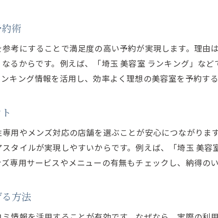
埼玉美容室ランキングをカットで比較する方法
カットが得意な美容室で理想を叶えるコツ
予約術
カットの仕上がりで満足度を高める予約法
を参考にすることで満足度の高い予約が実現します。理由
予約時に活かせるネットサイトの賢い使い方
なるからです。例えば、「埼玉 美容室 ランキング」な
美容室予約でネットサイトを活用するメリット
ランキング情報を活用し、効率よく理想の美容室を予約す
ホットペッパービューティーで効率的に予約
ネットサイトの口コミを美容室選びに活用
ント
ネット予約で埼玉美容室の空き状況を確認
性専用やメンズ対応の店舗を選ぶことが安心につながりま
ご予約はこちら
ご予約はこちら
メンズにも便利なネット予約のテクニック
スタイルが実現しやすいからです。例えば、「埼玉 美容
美容室予約が簡単になるネット活用法
ンズ専用サービスやメニューの有無もチェックし、納得の
似合う髪型を叶える埼玉美容室の魅力
埼玉美容室が似合う髪型を提案できる理由
げる方法
似合う髪型に仕上げる美容室の技術力とは
コミ情報を活用することが有効です。なぜなら、実際の利