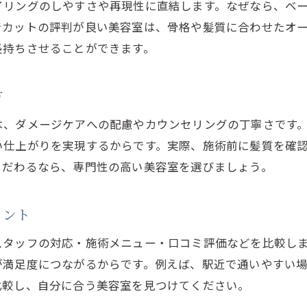
イリングのしやすさや再現性に直結します。なぜなら、ベ
ネット予約で美容室予約の時短を実現する方法
でカットの評判が良い美容室は、骨格や髪質に合わせたオ
当日予約もできる美容室活用術を紹介
長持ちさせることができます。
美容室選びで効率良く予約するためのポイント
口コミを活用して素早く美容室を決定する方法
方
埼玉美容室予約で忙しい毎日をサポート
は、ダメージケアへの配慮やカウンセリングの丁寧さです
い仕上がりを実現するからです。実際、施術前に髪質を確
こだわるなら、専門性の高い美容室を選びましょう。
イント
スタッフの対応・施術メニュー・口コミ評価などを比較し
が満足度につながるからです。例えば、駅近で通いやすい
比較し、自分に合う美容室を見つけてください。