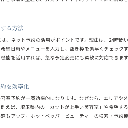
ランキングを参考に美容室の技術力をチェック
美容室選びで失敗しないための口コミ活用術
メンズにも人気な埼玉の美容室活用術
約する方法
メンズ向け美容室が埼玉で注目される理由
は、ネット予約の活用がポイントです。理由は、24時間
埼玉の美容室でメンズにおすすめのサービス
で希望日時やメニューを入力し、空き枠を素早くチェック
美容室予約でメンズが知っておきたいポイント
ド機能を活用すれば、急な予定変更にも柔軟に対応できま
メンズに特化した埼玉美容室の探し方
カットが得意なメンズ美容室の特徴とは
埼玉美容室でメンズ人気が高い理由を解説
予約を効率化
カットが上手い美容室を見つける方法
美容室予約が一層効率的になります。なぜなら、エリアや
埼玉でカットが上手い美容室の選び方
。例えば、埼玉県内の「カットが上手い美容室」や希望す
カット技術で選ぶ美容室の見極めポイント
得感もアップ。ホットペッパービューティーの検索・予約
口コミから分かるカットが上手い美容室情報