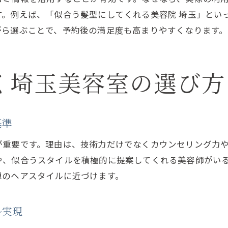
カットとカラーで魅力を引き出す美容室選び
す。例えば、「似合う髪型にしてくれる美容院 埼玉」とい
口コミで評判の埼玉美容室の魅力を紹介
がら選ぶことで、予約後の満足度も高まりやすくなります。
メンズも納得できる美容室の対応力
美容室で理想の髪型を実現する工夫
く埼玉美容室の選び方
コスパ重視で選ぶ美容室の新常識
コスパ重視で選ぶ美容室のポイントと注意点
美容室でコスパ良く理想の髪型を叶える方法
基準
埼玉美容室ランキングをコスパで比較
が重要です。理由は、技術力だけでなくカウンセリング力
口コミから見るコスパの高い美容室情報
や、似合うスタイルを積極的に提案してくれる美容師がい
カットもカラーもコスパで選ぶ美容室活用術
想のヘアスタイルに近づけます。
美容室選びで費用と技術を両立させるコツ
忙しい人が効率良く美容室予約を済ませるコツ
ル実現
忙しい人におすすめの美容室予約テクニック