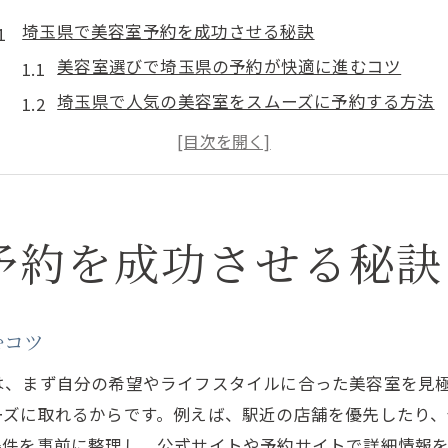
埼玉県で美容室予約を成功させる秘訣
美容室選びで埼玉県の予約が快適に進むコツ
埼玉県で人気の美容室をスムーズに予約する方法
ホットペッパービューティーで美容室予約を効率
埼玉美容室のランキング情報を活かす予約術
メンズも安心の埼玉美容室予約のポイント
口コミ活用で美容室予約の満足度を上げる方法
予約を成功させる秘訣
理想の髪型へ導く埼玉美容室の選び方
似合う髪型を叶える美容室の選び方と基準
むコツ
カットが上手い美容室で理想のスタイル実現
カラー技術が高い埼玉美容室の見極め方
は、まず自分の希望やライフスタイルに合った美容室を見
ーズに取れるからです。例えば、駅近の店舗を優先したり
埼玉でおすすめの美容室を比較するポイント
条件を事前に整理し、公式サイトや予約サイトで詳細情報